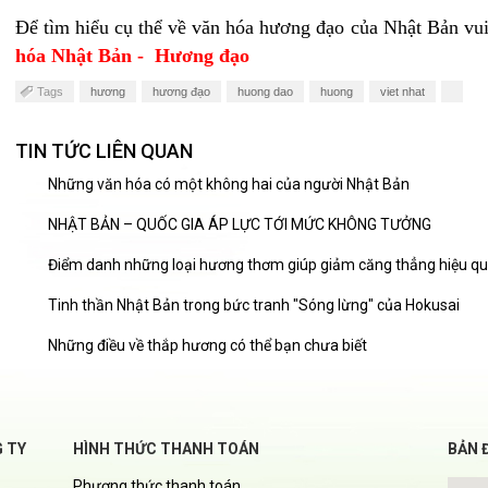
Để tìm hiểu cụ thể về văn hóa hương đạo của Nhật Bản vu
hóa Nhật Bản - Hương đạo
Tags
hương
hương đạo
huong dao
huong
viet nhat
TIN TỨC LIÊN QUAN
Những văn hóa có một không hai của người Nhật Bản
NHẬT BẢN – QUỐC GIA ÁP LỰC TỚI MỨC KHÔNG TƯỞNG
Điểm danh những loại hương thơm giúp giảm căng thẳng hiệu q
Tinh thần Nhật Bản trong bức tranh "Sóng lừng" của Hokusai
Những điều về thắp hương có thể bạn chưa biết
G TY
HÌNH THỨC THANH TOÁN
BẢN 
Phương thức thanh toán