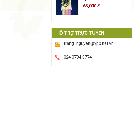
65,000 đ
HỖ TRỢ TRỰC TUYẾN
trang_nguyen@vpp.net.vn
024 3794 0774