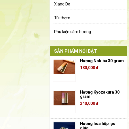
Xiang Do
Túi thơm
Phụ kiện cắm hương
SẢN PHẨM NỔI BẬT
Hương Nokiba 30 gram
180,000 đ
Hương Kyozakura 30
gram
240,000 đ
Hương hoa hộp lục
giác