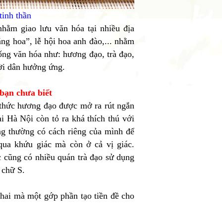
tinh thần
hằm giao lưu văn hóa tại nhiều địa
ng hoa”, lễ hội hoa anh đào,... nhằm
ống văn hóa như: hương đạo, trà đạo,
ời dân hưởng ứng.
bạn chưa biết
 thức hương đạo được mở ra rút ngắn
ại Hà Nội còn tỏ ra khá thích thú với
g thường có cách riêng của mình để
qua khứu giác mà còn ở cả vị giác.
c cũng có nhiều quán trà đạo sử dụng
 chữ S.
 hai mà một gớp phần tạo tiền đề cho