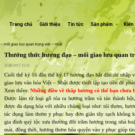
Trang chủ
Giới thiệu
Tin tức
Sản phẩm
Kiến
– mối giao lưu quan trọng việt – nhật
Thưởng thức hương đạo – mối giao lưu quan tr
31/10/2017 15:32
Cuối thế kỷ 16 đầu thế kỷ 17 hương đạo bắt đầu du nhập v
giao lưu văn hóa Việt – Nhật được thiết lập tạo tiền đề phá
Xem thêm:
Những điều về thắp hương có thể bạn chưa b
Được làm từ loại gỗ tỏa ra hương trầm và tán thành bột
được đa dạng hóa với nhiều chủng loại như: túi thơm, hươn
tác dụng làm thơm y phục hay đơn giản tẩy sạch không 
gia đình quý tộc xưa thường đốt trầm hương trong nhà ho
mát, đồng thời, hương thơm hòa quyện vào y phục giúp ti