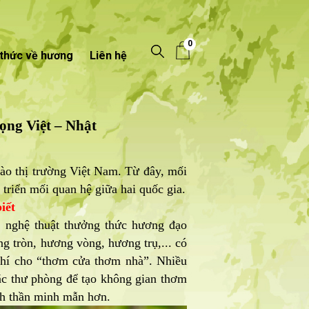
0
 thức về hương
Liên hệ
ọng Việt – Nhật
ào thị trường Việt Nam. Từ đây, mối
t triển mối quan hệ giữa hai quốc gia.
iết
, nghệ thuật thưởng thức hương đạo
g tròn, hương vòng, hương trụ,... có
khí cho “thơm cửa thơm nhà”. Nhiều
ặc thư phòng để tạo không gian thơm
nh thần minh mẫn hơn.