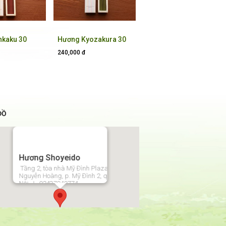
nkaku 30
Hương Kyozakura 30
gram
240,000 đ
ĐỒ
Hương Shoyeido
Tầng 2, tòa nhà Mỹ Đình Plaza 2, số 2 đường
Nguyễn Hoàng, p. Mỹ Đình 2, q. Nam Từ Liêm, Hà
Nội | 02437940774