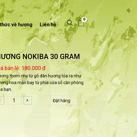
0
 thức về hương
Liên hệ
ƯƠNG NOKIBA 30 GRAM
iá bán lẻ:
180.000 đ
ơng thơm nhẹ từ gỗ đàn hương tỏa ra như
ơng hoa mận bay từ phía cửa sổ căn phòng
a bạn.
Đặt hàng