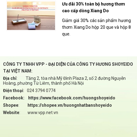
Ưu đãi 30% toàn bộ hương thơm
cao cấp dòng Xiang Do
Giảm giá 30% các sản phẩm hương
thơm Xiang Do hộp 20 que và hộp 8
que.
CÔNG TY TNHH VPP - ĐẠI DIỆN CỦA CÔNG TY HƯƠNG SHOYEIDO
TẠI VIỆT NAM:
Địa chỉ
:
Tầng 2, tòa nhà Mỹ Đình Plaza 2, số 2 đường Nguyễn
Hoàng, phường Từ Liêm, thành phố Hà Nội
Điện thoại
:
024 3794 0774
Facebook: https://www.facebook.com/huongshoyeido
Shopee
:
https://shopee.vn/huongnhatbanshoyeido
Website
:
www.vpp.net.vn