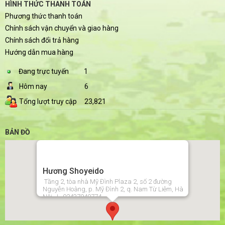
HÌNH THỨC THANH TOÁN
Phương thức thanh toán
Chính sách vận chuyển và giao hàng
Chính sách đổi trả hàng
Hướng dẫn mua hàng
Đang trực tuyến
1
Hôm nay
6
Tổng lượt truy cập
23,821
BẢN ĐỒ
Hương Shoyeido
Tầng 2, tòa nhà Mỹ Đình Plaza 2, số 2 đường
Nguyễn Hoàng, p. Mỹ Đình 2, q. Nam Từ Liêm, Hà
Nội | 02437940774