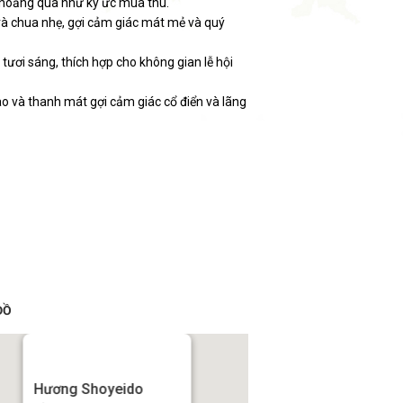
thoảng qua như ký ức mùa thu.
à chua nhẹ, gợi cảm giác mát mẻ và quý
ươi sáng, thích hợp cho không gian lễ hội
 và thanh mát gợi cảm giác cổ điển và lãng
ĐỒ
Hương Shoyeido