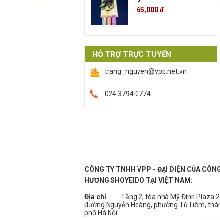
65,000 đ
HỖ TRỢ TRỰC TUYẾN
trang_nguyen@vpp.net.vn
024 3794 0774
CÔNG TY TNHH VPP - ĐẠI DIỆN CỦA CÔN
HƯƠNG SHOYEIDO TẠI VIỆT NAM:
Địa chỉ
:
Tầng 2, tòa nhà Mỹ Đình Plaza 2,
đường Nguyễn Hoàng, phường Từ Liêm, thà
phố Hà Nội