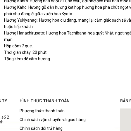
Hương Kanro: Hương hoa ngọt dịu, dễ chịu, gợi nhớ đến mùi hoa mộc 
Hương Kaho: Hương gỗ đàn hương kết hợp hương hoa pha chút ngọt v
phái như đang ở giữa vườn hoa Kyoto.
Hương Yukiyanagi: Hương hoa dịu dàng, mang lại cảm giác sạch sẽ và t
hoặc tiếp khách.
Hương Hanachirusato: Hương hoa Tachibana-hoa quýt Nhật, ngọt ngào
mạn.
Hộp gồm 7 que.
Thời gian cháy: 20 phút.
Tặng kèm đế cắm hương.
G TY
HÌNH THỨC THANH TOÁN
BẢN 
Phương thức thanh toán
 số 2
Chính sách vận chuyển và giao hàng
nh
Chính sách đổi trả hàng