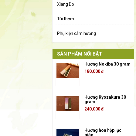
Xiang Do
Túi thơm
Phụ kiện cắm hương
SẢN PHẨM NỔI BẬT
Hương Nokiba 30 gram
180,000 đ
Hương Kyozakura 30
gram
240,000 đ
Hương hoa hộp lục
giác