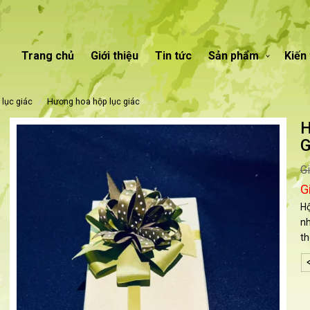
Trang chủ
Giới thiệu
Tin tức
Sản phẩm
Kiến
 lục giác
hương hoa hộp lục giác
H
G
G
G
Hộ
nh
th