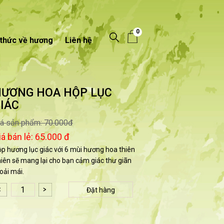
0
 thức về hương
Liên hệ
ƯƠNG HOA HỘP LỤC
IÁC
iá sản phẩm:
70.000đ
iá bán lẻ:
65.000 đ
p hương lục giác với 6 mùi hương hoa thiên
iên sẽ mang lại cho bạn cảm giác thư giãn
oải mái.
Đặt hàng