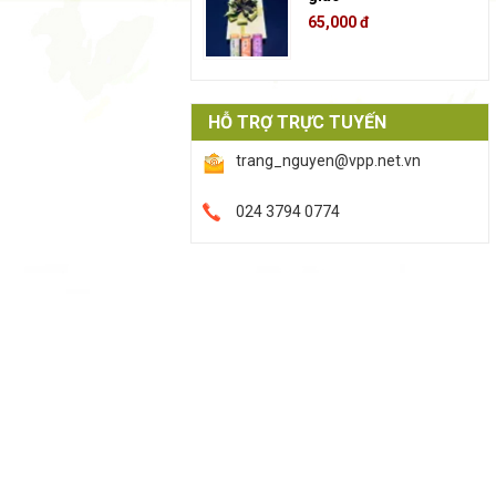
65,000 đ
HỖ TRỢ TRỰC TUYẾN
trang_nguyen@vpp.net.vn
024 3794 0774