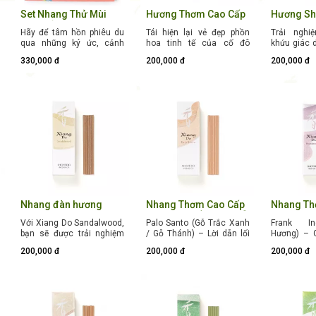
cho không gian sống hiện
hiện đại.
điển, ma
đại.
nghiệm ti
Set Nhang Thử Mùi
Hương Thơm Cao Cấp
Hương Sh
lịch và là
Cao Cấp Shoyeido
Shoyeido Incense
Incense R
Hãy để tâm hồn phiêu du
Tái hiện lại vẻ đẹp phồn
vời dành ch
Trải nghi
Kunro Incense
Road - Nanto (Hộp 20
Nanshu (
qua những ký ức, cảnh
hoa tinh tế của cố đô
trọng khôn
khứu giác 
Assortment (Nhiều
Cây)
Bản Địa)
sắc và thanh âm bốn mùa
Heijo-kyo – điểm dừng
yên.
con đường
Mùi Hương)
330,000 đ
200,000 đ
200,000 đ
của xứ sở Phù Tang cùng
chân cuối cùng của Con
với Shoy
Shoyeido Kunro
đường Tơ lụa huyền thoại.
(Nam Châu)
Assortment. "Kunro" (薫路)
Nhang thơm Nhật Bản
tập Incense
mang ý nghĩa là "Con
Shoyeido Nanto (Nam Đô)
từ thươn
Đường Hương Trầm" — một
mang đến hương thơm
hương hơn
bộ sưu tập nghệ thuật
thanh tao của gỗ đàn
tại Kyoto
được thiết kế dưới dạng
hương hảo hạng, hòa
đến một tầ
set thử mùi (sampler
cùng nét chấm phá huyền
ấm áp và th
case) tinh tế. Sản phẩm là
bí từ thảo mộc phương
từ các l
sự lựa chọn hoàn hảo cho
Đông, giúp làm sạch
phương Đôn
những ai muốn khám phá
không khí và mang lại
trọn vẹn tinh hoa hương
cảm giác bình yên, tĩnh
đạo truyền thống Kyoto
tại.
trước khi chọn ra mùi
Nhang đàn hương
Nhang Thơm Cao Cấp
Nhang Th
hương yêu thích nhất.
Sandal Wood 20 que
Palo Santo (Hương Gỗ
Frank In
Với Xiang Do Sandalwood,
Palo Santo (Gỗ Trắc Xanh
Frank I
Trắc Xanh)
Nhũ Hươn
bạn sẽ được trải nghiệm
/ Gỗ Thánh) – Lời dẫn lối
Hương) – 
một không gian thư thái,
từ những lời cầu nguyện
hoàng xứ S
200,000 đ
200,000 đ
200,000 đ
tĩnh lặng nhờ làn hương
của người Inca cổ đại. Làn
làn hươn
trầm ấm, sâu lắng đặc
hương mang phong vị ngọt
nguyên bản
trưng của gỗ đàn hương
ngào, hoài niệm từ loại gỗ
vùng đất c
tinh khiết.
thơm Nam Mỹ trứ danh,
quyện cùn
vốn được mệnh danh là
mịn màn
"loài cây của các vị thần".
(powdery s