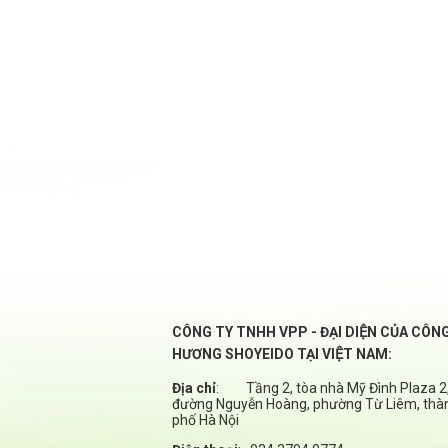
CÔNG TY TNHH VPP - ĐẠI DIỆN CỦA CÔN
HƯƠNG SHOYEIDO TẠI VIỆT NAM:
Địa chỉ
:
Tầng 2, tòa nhà Mỹ Đình Plaza 2,
đường Nguyễn Hoàng, phường Từ Liêm, thà
phố Hà Nội