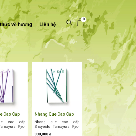
0
 thức về hương
Liên hệ
e Cao Cấp
Nhang Que Cao Cấp
 Tamayura
Shoyeido Tamayura
ue cao cấp
Nhang que cao cấp
asaki (京むら
Kyo-matsuba (京松葉)
Tamayura Kyo-
Shoyeido Tamayura Kyo-
ương Thảo
– Hương Lá Thông Cố
 (京むらさき) là
matsuba (京松葉) là phiên
Cố Đô Quý
Đô Thanh Tịnh, Sâu
330,000 đ
 mang sắc tím
bản mang sắc xanh lá