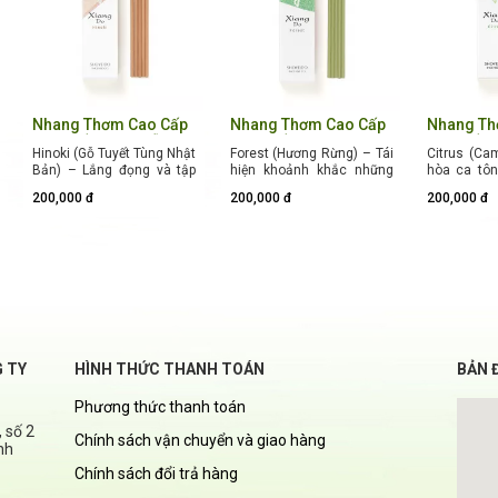
Nhang Thơm Cao Cấp
Nhang Thơm Cao Cấp
Nhang Th
Hinoki (Hương Gỗ
Forest (Hương Rừng
Citrus (
Hinoki (Gỗ Tuyết Tùng Nhật
Forest (Hương Rừng) – Tái
Citrus (Ca
Tuyết Tùng Nhật Bản)
Già)
Chanh)
Bản) – Lắng đọng và tập
hiện khoảnh khắc những
hòa ca tôn
trung. Mang lại cảm giác
tia nắng ban mai xuyên
Địa Trung 
200,000 đ
200,000 đ
200,000 đ
như đang đứng giữa một
qua vòm lá. Mang lại làn
tươi mát, r
không gian kiến trúc bằng
hương tươi mát, sảng
và lá của 
gỗ tuyệt mỹ, tỏa ra hương
khoái trỗi dậy từ thảm
cam chan
gỗ tự nhiên thanh mát và
thực vật nơi mặt đất và
chanh xanh,
thư thái.
những chồi non xanh
mướt của cây rừng.
G TY
HÌNH THỨC THANH TOÁN
BẢN 
Phương thức thanh toán
 số 2
Chính sách vận chuyển và giao hàng
nh
Chính sách đổi trả hàng