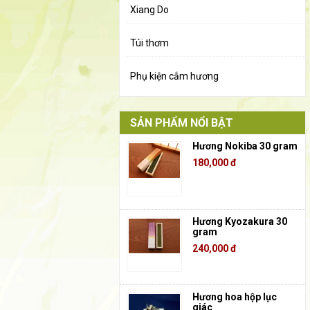
Xiang Do
Túi thơm
Phụ kiện cắm hương
SẢN PHẨM NỔI BẬT
Hương Nokiba 30 gram
180,000 đ
Hương Kyozakura 30
gram
240,000 đ
Hương hoa hộp lục
giác