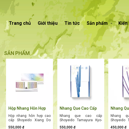
Trang chủ
Giới thiệu
Tin tức
Sản phẩm
Kiến
SẢN PHẨM
Hộp Nhang Hỗn Hợp
Nhang Que Cao Cấp
Nhang Qu
Cao Cấp Shoyeido
Shoyeido Tamayura
Shoyeido
Hộp nhang hỗn hợp cao
Nhang que cao cấp
Nhang q
Xiang Do Assortment
Kyo-no-kumo (京の雲)
Kyo-mur
cấp Shoyeido Xiang Do
Shoyeido Tamayura Kyo-
Shoyeido 
(32 Que) – Trải
– Hương Trầm Chìm
さき) – H
Assortment (32 Que) là bộ
no-kumo (京の雲) là phiên
murasaki
Nghiệm 16 Mùi Hương
Cố Đô Tĩnh Lặng, Sâu
Mộc Tím 
550,000 đ
550,000 đ
450,000 đ
sưu tập mùi hương độc
bản cao cấp mang sắc
phiên bản