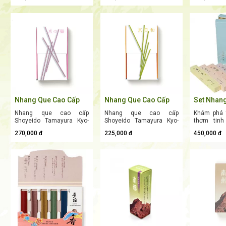
Thuần Khiết Từ Cố Đô
Thẳm
Phái, Thư
đáo mang tính đột phá
xanh dương thuộc dòng
quý phái 
Kyoto
của thương hiệu Shoyeido
sản phẩm nhang ít khói
phẩm nhang
— một trong những nhà
(Less Smoke) của thương
Smoke) củ
sản xuất hương trầm tự
hiệu Shoyeido nổi tiếng từ
Shoyeido 
nhiên lâu đời và uy tín
Kyoto, Nhật Bản. Với nốt
Kyoto, Nh
nhất Nhật Bản từ năm
hương chủ đạo từ trầm
kết hợp ti
1705. Được chế tác bằng
chìm (Trầm
nốt hương 
công nghệ "ép khuôn nén
hương/Agarwood), sản
mộc, sản 
độc quyền" (compression
phẩm mô phỏng những
cảm giác 
molding), sản phẩm mang
bóng mây lơ lửng, thanh
trọng và t
lại bộ sưu tập hương thơm
bình trên bầu trời cao của
cho tâm hồ
vô cùng phong phú và
cố đô, mang lại không
thanh sạch, giúp thay đổi
gian thiền định tĩnh lặng
Nhang Que Cao Cấp
Nhang Que Cao Cấp
Set Nhan
không khí và đánh thức
và sâu lắng nhất
Shoyeido Tamayura
Shoyeido Tamayura
Cấp Nhật
mọi giác quan.
Nhang que cao cấp
Nhang que cao cấp
Khám phá 
Kyo-no-ume (京の梅)
Kyo-biyori (京日和) –
Shoyeido
Shoyeido Tamayura Kyo-
Shoyeido Tamayura Kyo-
thơm tinh
– Hương Hoa Mai Cố
Hương Thơm Tươi Mát
Kokoroka
no-ume (京の梅) là phiên
biyori (京日和) là dòng sản
thuật làm
Đô Ngọt Ngào, Thanh
Từ Cố Đô Kyoto
Mùi Hươn
270,000 đ
225,000 đ
450,000 đ
bản mang sắc hồng dịu
phẩm nhang đốt phòng (ít
thống Kyot
Lịch
dàng thuộc dòng sản
khói) cao cấp đến từ
Kyo-senko 
phẩm nhang ít khói (Less
thương hiệu Shoyeido —
Đây là bộ s
Smoke) của thương hiệu
thương hiệu hương trầm
cao cấp tu
Shoyeido lừng danh từ
lâu đời với hơn 300 năm
hương bá
Kyoto, Nhật Bản. Với
lịch sử tại Kyoto, Nhật
(Best-sel
hương thơm ngọt ngào
Bản. Với thiết kế hộp giấy
nhang hằn
phảng phất nét hoài cổ,
tinh tế, mang tính thẩm
Incense) c
sản phẩm là lựa chọn
mỹ cao cùng hương thơm
Shoyeido l
hoàn hảo để thanh lọc
thanh sạch, sản phẩm
nhang man
không khí và mang lại
mang lại không gian thư
pastel nhã
cảm giác thư thái tuyệt đối
giãn, an yên cho ngôi nhà
sóng nướ