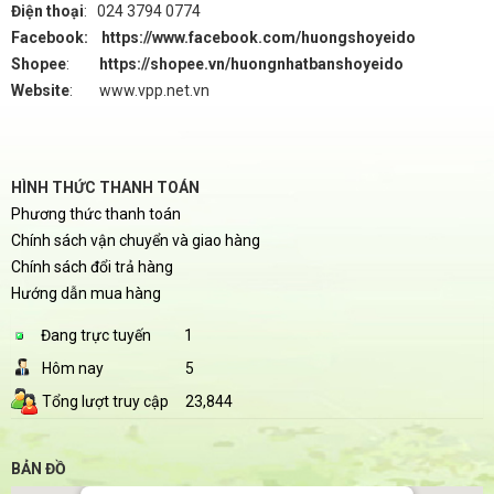
Điện thoại
:
024 3794 0774
Facebook: https://www.facebook.com/huongshoyeido
Shopee
:
https://shopee.vn/huongnhatbanshoyeido
Website
:
www.vpp.net.vn
HÌNH THỨC THANH TOÁN
Phương thức thanh toán
Chính sách vận chuyển và giao hàng
Chính sách đổi trả hàng
Hướng dẫn mua hàng
Đang trực tuyến
1
Hôm nay
5
Tổng lượt truy cập
23,844
BẢN ĐỒ